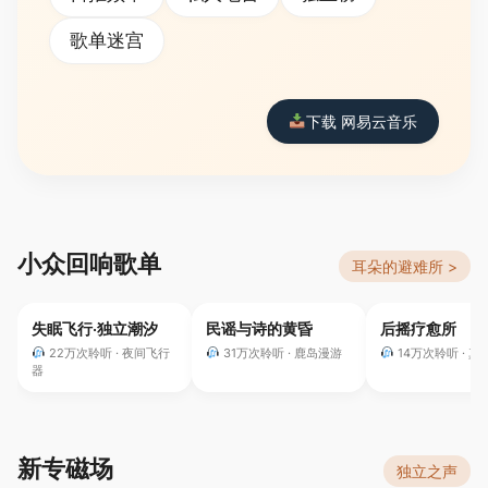
歌单迷宫
下载 网易云音乐
小众回响歌单
耳朵的避难所 >
失眠飞行·独立潮汐
民谣与诗的黄昏
后摇疗愈所
22万次聆听 · 夜间飞行
31万次聆听 · 鹿岛漫游
14万次聆听 · 真
器
新专磁场
独立之声