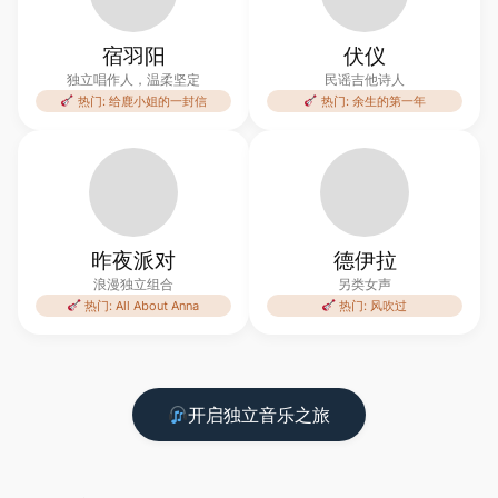
宿羽阳
伏仪
独立唱作人，温柔坚定
民谣吉他诗人
热门: 给鹿小姐的一封信
热门: 余生的第一年
昨夜派对
德伊拉
浪漫独立组合
另类女声
热门: All About Anna
热门: 风吹过
开启独立音乐之旅