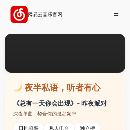
跳
至
网易云音乐官网
内
容
独立音乐人扶持计划
夜半私语，听者有心
听见未被人知的创作
《总有一天你会出现》- 昨夜派对
深夜单曲 · 契合你的孤岛频率
日推频率
私人电台
独立榜