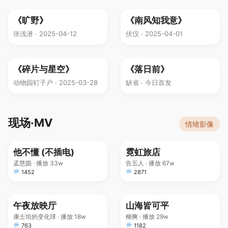
《旷野》
《南风知我意》
张浅潜 · 2025-04-12
伏仪 · 2025-04-01
《碎片与星空》
《落日前》
动物园钉子户 · 2025-03-28
缺省 · 今日首发
现场·MV
情绪影像
4:32
5:21
他不懂 (不插电)
霓虹旅店
孟慧圆 · 播放 33w
告五人 · 播放 67w
1452
2871
4:05
4:48
午夜放映厅
山海皆可平
康士坦的变化球 · 播放 18w
柳爽 · 播放 29w
763
1182