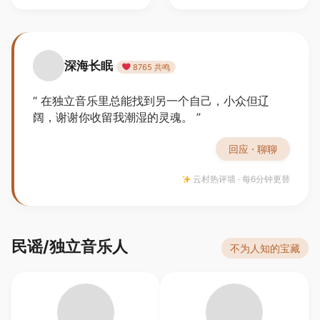
深海长眠
8765 共鸣
“ 在独立音乐里总能找到另一个自己，小众但辽
阔，谢谢你收留我潮湿的灵魂。 ”
回应 · 聊聊
云村热评墙 · 每6分钟更替
民谣/独立音乐人
不为人知的宝藏