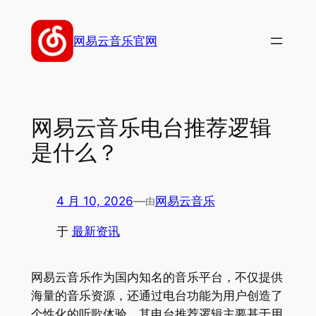
跳
至
网易云音乐官网
内
容
网易云音乐电台推荐逻辑
是什么？
4 月 10, 2026
—
网易云音乐
由
于
最新资讯
网易云音乐作为国内知名的音乐平台，不仅提供
海量的音乐资源，还通过电台功能为用户创造了
个性化的听歌体验。其电台推荐逻辑主要基于用